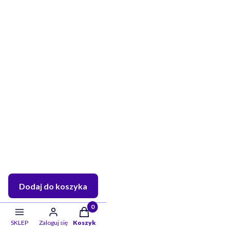
Dodaj do koszyka
Twoje skarby w koszyku:: 0. Zobacz szczeg
SKLEP
Zaloguj się
Koszyk