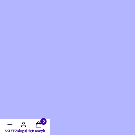
Twoje skarby w koszyku:: 0. Zobacz szczegóły
SKLEP
Zaloguj się
Koszyk