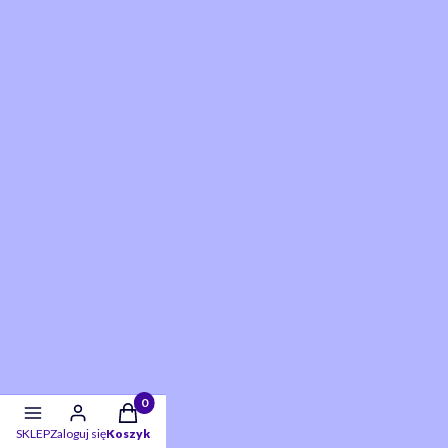
Twoje skarby w koszyku:: 0. Zobacz szczegóły
SKLEP
Zaloguj się
Koszyk