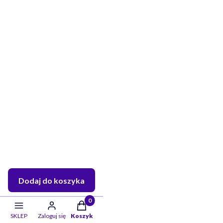
Dodaj do koszyka
Twoje skarby w koszyku:: 0. Zobacz szczeg
SKLEP
Zaloguj się
Koszyk