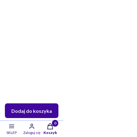
Dodaj do koszyka
Twoje skarby w koszyku:: 0. Zobacz szczeg
SKLEP
Zaloguj się
Koszyk