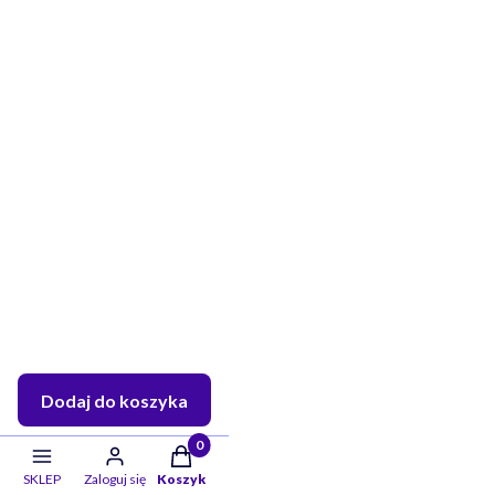
Dodaj do koszyka
Twoje skarby w koszyku:: 0. Zobacz szczeg
SKLEP
Zaloguj się
Koszyk