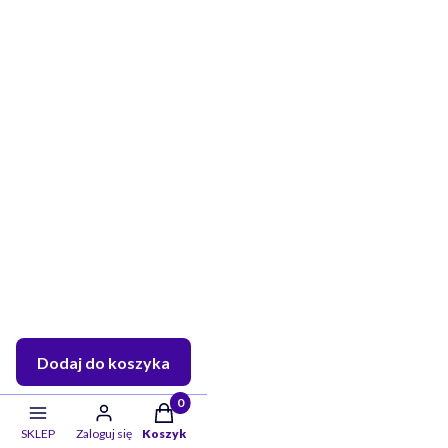
Dodaj do koszyka
Twoje skarby w koszyku:: 0. Zobacz szczeg
SKLEP
Zaloguj się
Koszyk